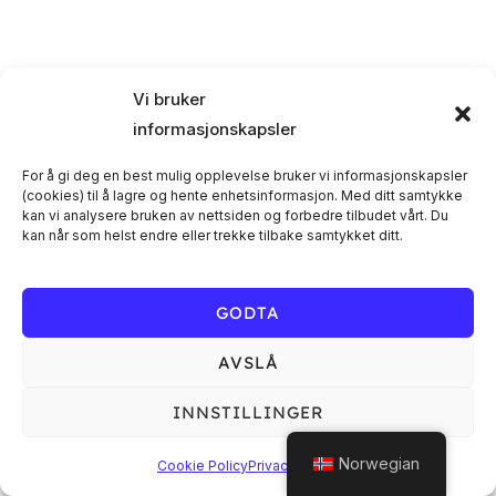
A
a
N
t
G
N
o
Vi bruker
.
E
G
informasjonskapsler
M
For å gi deg en best mulig opplevelse bruker vi informasjonskapsler
E
(cookies) til å lagre og hente enhetsinformasjon. Med ditt samtykke
E
kan vi analysere bruken av nettsiden og forbedre tilbudet vårt. Du
kan når som helst endre eller trekke tilbake samtykket ditt.
M
N
T
E
GODTA
V
Privacy Policy
AVSLÅ
N
Copyright © 2026 Casa Cultural
I
by
INNSTILLINGER
T
E
Norwegian
Cookie Policy
Privacy Policy
E
W